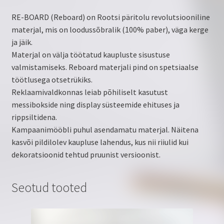
RE-BOARD (Reboard) on Rootsi päritolu revolutsiooniline
materjal, mis on loodussõbralik (100% paber), väga kerge
ja jäik.
Materjal on välja töötatud kaupluste sisustuse
valmistamiseks. Reboard materjali pind on spetsiaalse
töötlusega otsetrükiks.
Reklaamivaldkonnas leiab põhiliselt kasutust
messibokside ning display süsteemide ehituses ja
rippsiltidena.
Kampaanimööbli puhul asendamatu materjal. Näitena
kasvõi pildilolev kaupluse lahendus, kus nii riiulid kui
dekoratsioonid tehtud pruunist versioonist.
Seotud tooted