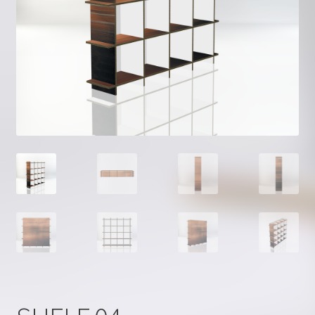
Kontakt
Kuidas tellida?
Kujunda ise
Materjalist
Minu konto
Ostukorv
Privaatsus
Valmistooted