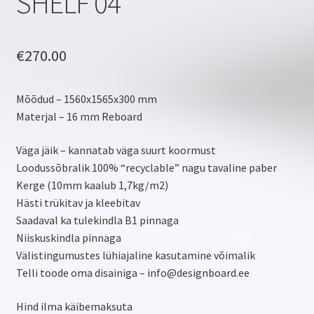
SHELF 04
€
270.00
Mõõdud – 1560x1565x300 mm
Materjal – 16 mm Reboard
Väga jäik – kannatab väga suurt koormust
Loodussõbralik 100% “recyclable” nagu tavaline paber
Kerge (10mm kaalub 1,7kg/m2)
Hästi trükitav ja kleebitav
Saadaval ka tulekindla B1 pinnaga
Niiskuskindla pinnaga
Välistingumustes lühiajaline kasutamine võimalik
Telli toode oma disainiga – info@designboard.ee
Hind ilma käibemaksuta