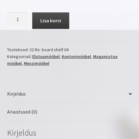
SHELF
Lisa korvi
04
kogus
Tootekood:
32 Re- board shelf 04
Kategooriad:
Elutoamööbel
,
Kontorimööbel
,
Magamistoa
mööbel
,
Messimööbel
Kirjeldus
Arvustused (0)
Kirjeldus