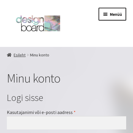
Liigu
Liigu
Menüü
navigeerimisele
sisu
juurde
Esileht
Esileht
Minu konto
design your own
Minu konto
Eritellimus
GALERII
Logi sisse
Kassa
Kasutajanimi või e-posti aadress
*
Kasutajatingimused