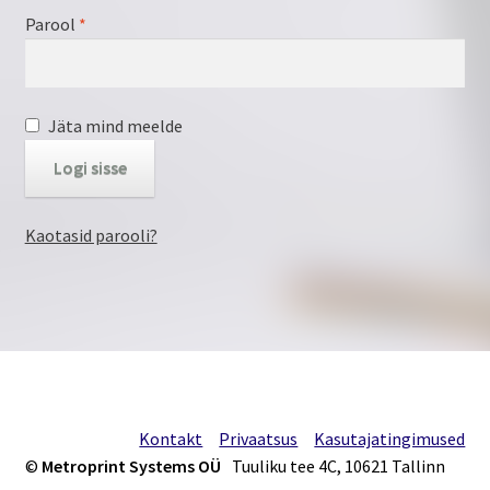
Parool
*
Kontakt
Kuidas tellida?
Jäta mind meelde
Kujunda ise
Logi sisse
Materjalist
Kaotasid parooli?
Minu konto
Ostukorv
Privaatsus
Valmistooted
Kontakt
Privaatsus
Kasutajatingimused
©
Metroprint Systems OÜ
Tuuliku tee 4C, 10621 Tallinn