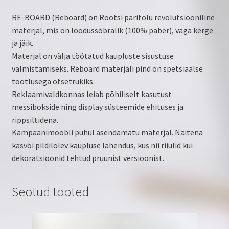
RE-BOARD (Reboard) on Rootsi päritolu revolutsiooniline
materjal, mis on loodussõbralik (100% paber), väga kerge
ja jäik.
Materjal on välja töötatud kaupluste sisustuse
valmistamiseks. Reboard materjali pind on spetsiaalse
töötlusega otsetrükiks.
Reklaamivaldkonnas leiab põhiliselt kasutust
messibokside ning display süsteemide ehituses ja
rippsiltidena.
Kampaanimööbli puhul asendamatu materjal. Näitena
kasvõi pildilolev kaupluse lahendus, kus nii riiulid kui
dekoratsioonid tehtud pruunist versioonist.
Seotud tooted