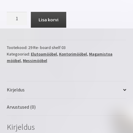
SHELF
Lisa korvi
03
kogus
Tootekood:
29 Re- board shelf 03
Kategooriad:
Elutoamööbel
,
Kontorimööbel
,
Magamistoa
mööbel
,
Messimööbel
Kirjeldus
Arvustused (0)
Kirjeldus