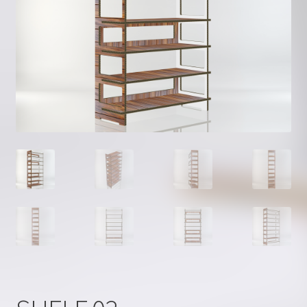
Kontakt
Kuidas tellida?
Kujunda ise
Materjalist
Minu konto
Ostukorv
Privaatsus
Valmistooted