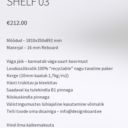
SHELF 03
€
212.00
Mõõdud – 1810x350x892 mm
Materjal – 16 mm Reboard
Väga jäik – kannatab väga suurt koormust
Loodussõbralik 100% “recyclable” nagu tavaline paber
Kerge (10mm kaalub 1,7kg/m2)
Hästi trükitav ja kleebitav
Saadaval ka tulekindla B1 pinnaga
Niiskuskindla pinnaga
Välistingumustes lühiajaline kasutamine võimalik
Telli toode oma disainiga – info@designboard.ee
Hind ilma käibemaksuta