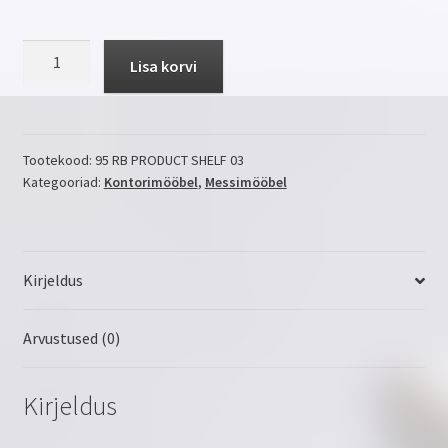
PRODUCT
Lisa korvi
SHELF
03
kogus
Tootekood:
95 RB PRODUCT SHELF 03
Kategooriad:
Kontorimööbel
,
Messimööbel
Kirjeldus
Arvustused (0)
Kirjeldus