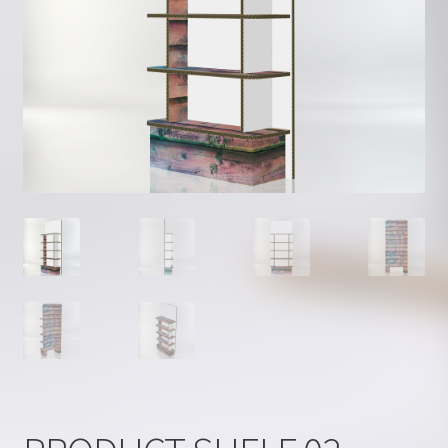
Kontakt
Kuidas tellida?
Kujunda ise
Materjalist
Minu konto
Ostukorv
Privaatsus
Valmistooted