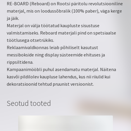
RE-BOARD (Reboard) on Rootsi päritolu revolutsiooniline
materjal, mis on loodussõbralik (100% paber), väga kerge
ja jäik.
Materjal on välja töötatud kaupluste sisustuse
valmistamiseks. Reboard materjali pind on spetsiaalse
töötlusega otsetrükiks.
Reklaamivaldkonnas leiab põhiliselt kasutust
messibokside ning display süsteemide ehituses ja
rippsiltidena.
Kampaanimööbli puhul asendamatu materjal. Näitena
kasvõi pildilolev kaupluse lahendus, kus nii riiulid kui
dekoratsioonid tehtud pruunist versioonist.
Seotud tooted