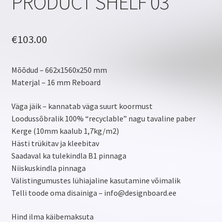
PRODUCT SHELF 03
€
103.00
Mõõdud – 662x1560x250 mm
Materjal – 16 mm Reboard
Väga jäik – kannatab väga suurt koormust
Loodussõbralik 100% “recyclable” nagu tavaline paber
Kerge (10mm kaalub 1,7kg/m2)
Hästi trükitav ja kleebitav
Saadaval ka tulekindla B1 pinnaga
Niiskuskindla pinnaga
Välistingumustes lühiajaline kasutamine võimalik
Telli toode oma disainiga – info@designboard.ee
Hind ilma käibemaksuta