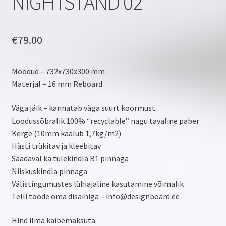
NIGHTSTAND 02
€
79.00
Mõõdud – 732x730x300 mm
Materjal – 16 mm Reboard
Väga jäik – kannatab väga suurt koormust
Loodussõbralik 100% “recyclable” nagu tavaline paber
Kerge (10mm kaalub 1,7kg/m2)
Hästi trükitav ja kleebitav
Saadaval ka tulekindla B1 pinnaga
Niiskuskindla pinnaga
Välistingumustes lühiajaline kasutamine võimalik
Telli toode oma disainiga – info@designboard.ee
Hind ilma käibemaksuta