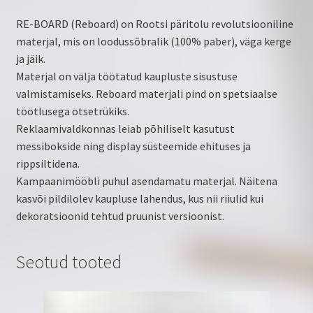
RE-BOARD (Reboard) on Rootsi päritolu revolutsiooniline
materjal, mis on loodussõbralik (100% paber), väga kerge
ja jäik.
Materjal on välja töötatud kaupluste sisustuse
valmistamiseks. Reboard materjali pind on spetsiaalse
töötlusega otsetrükiks.
Reklaamivaldkonnas leiab põhiliselt kasutust
messibokside ning display süsteemide ehituses ja
rippsiltidena.
Kampaanimööbli puhul asendamatu materjal. Näitena
kasvõi pildilolev kaupluse lahendus, kus nii riiulid kui
dekoratsioonid tehtud pruunist versioonist.
Seotud tooted