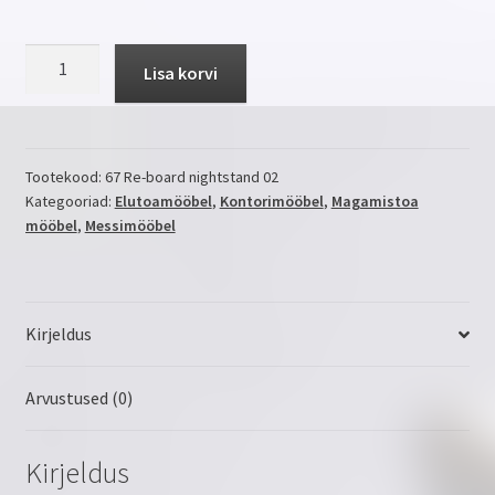
NIGHTSTAND
Lisa korvi
02
kogus
Tootekood:
67 Re-board nightstand 02
Kategooriad:
Elutoamööbel
,
Kontorimööbel
,
Magamistoa
mööbel
,
Messimööbel
Kirjeldus
Arvustused (0)
Kirjeldus