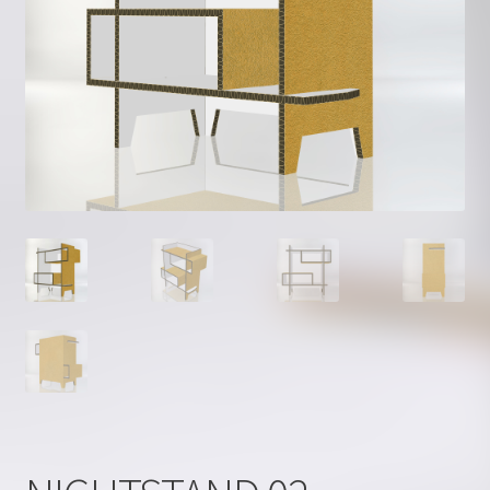
Kontakt
Kuidas tellida?
Kujunda ise
Materjalist
Minu konto
Ostukorv
Privaatsus
Valmistooted