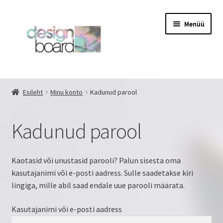
Liigu
Liigu
Menüü
navigeerimisele
sisu
juurde
Esileht
Esileht
Minu konto
Kadunud parool
design your own
Kadunud parool
Eritellimus
GALERII
Kaotasid või unustasid parooli? Palun sisesta oma
kasutajanimi või e-posti aadress. Sulle saadetakse kiri
Kassa
lingiga, mille abil saad endale uue parooli määrata.
Kasutajanimi või e-posti aadress
Kasutajatingimused