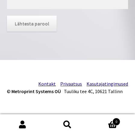
Kontakt
Lähtesta parool
Kuidas tellida?
Kujunda ise
Materjalist
Minu konto
Kontakt
Privaatsus
Kasutajatingimused
Ostukorv
©
Metroprint Systems OÜ
Tuuliku tee 4C, 10621 Tallinn
Privaatsus
Valmistooted
0
Otsi:
Otsi